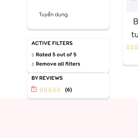
Tuyển dụng
t
ACTIVE FILTERS
Dâ
Rated 5 out of 5
Đượ
Remove all filters
xếp
hạn
BY REVIEWS
4.60
(6)
5 sa
Được xếp
hạng
5
5
sao