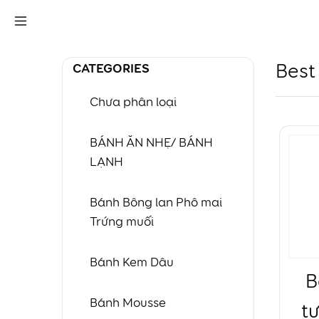
CATEGORIES
Best 
Chưa phân loại
BÁNH ĂN NHẸ/ BÁNH
LẠNH
Bánh Bông lan Phô mai
Trứng muối
Bánh Kem Dâu
B
Bánh Mousse
tư