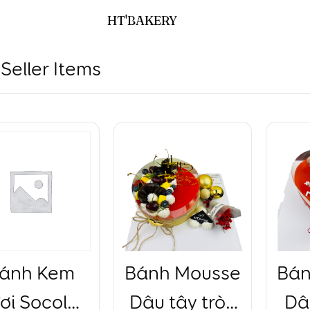
HT'BAKERY
Seller Items
ánh Kem
Bánh Mousse
Bán
ơi Socola
Dâu tây tròn
Dâu