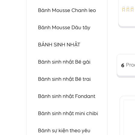
C
Bánh Mousse Chanh leo
Được
xếp
Bánh Mousse Dâu tây
hạng
4.60
BÁNH SINH NHẬT
5 sao
Bánh sinh nhật Bé gái
6
Pro
Bánh sinh nhật Bé trai
Bánh sinh nhật Fondant
Bánh sinh nhật mini chibi
Bánh sự kiện theo yêu