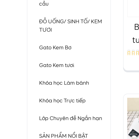
cầu
ĐỒ UỐNG/ SINH TỐ/ KEM
TƯƠI
t
Gato Kem Bơ
Đượ
Gato Kem tươi
xếp
hạn
Khóa học Làm bánh
4.60
5 sa
Khóa học Trực tiếp
Lớp Chuyên đề Ngắn hạn
SẢN PHẨM NỔI BẬT