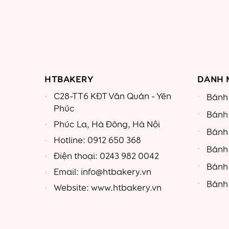
HTBAKERY
DANH 
C28-TT6 KĐT Văn Quán - Yên
Bánh 
Phúc
Bánh
Phúc La, Hà Đông, Hà Nội
Bánh
Hotline: 0912 650 368
Bánh
Điện thoại: 0243 982 0042
Bánh
Email: info@htbakery.vn
Bánh 
Website: www.htbakery.vn