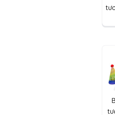
tươ
f
h
v
tư