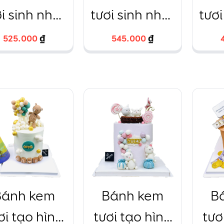
i sinh nhật
tươi sinh nhật
tươi
đường
gấu fondant
h
525.000
525.000
₫
₫
545.000
545.000
₫
₫
ondant tạo
vàng 2 tầng
f
ình bé gái
HTBakery
à quả dứa
18cm+14cm
siêu ngộ
nghĩnh
Bánh kem
Bánh kem
B
ơi tạo hình
tươi tạo hình
tươ