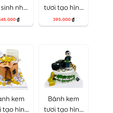
 sinh nhật
tươi tạo hình
oa hồng
AmongUs
445.000
445.000
₫
₫
395.000
395.000
₫
₫
ondant
fondant
ánh kem
Bánh kem
i tạo hình
tươi tạo hình