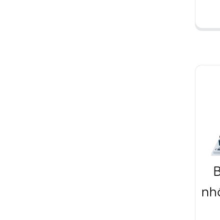
fo
c
B
nh
fo