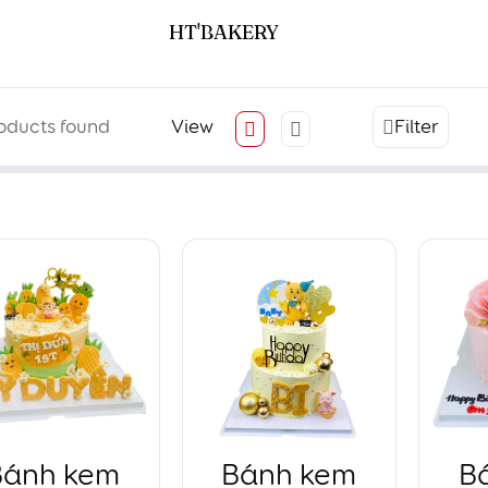
HT'BAKERY
oducts found
View
Filter
Bánh kem
Bánh kem
B