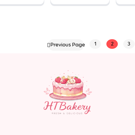
ảnh 23
lãm rượu tây
gấ
đô la
1
2
3
Previous Page