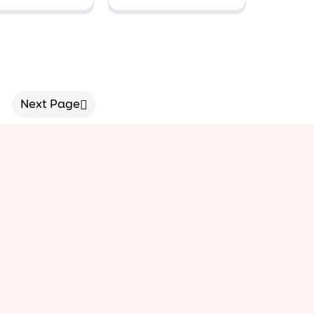
u teddy
cam bóng
vàng
Next Page