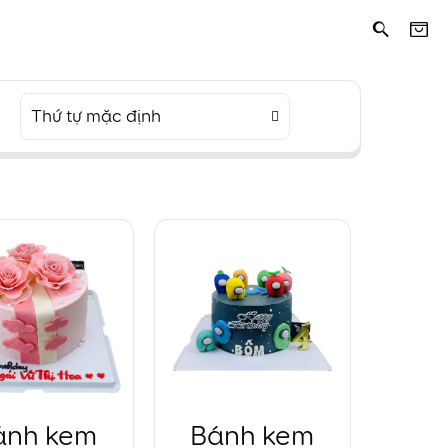
Thứ tự mặc định
ánh kem
Bánh kem