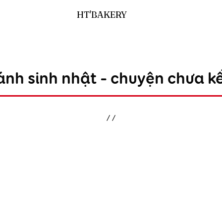
HT'BAKERY
ánh sinh nhật – chuyện chưa kể
/
/