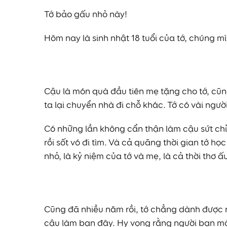
Tớ bảo gấu nhỏ này!
Hôm nay là sinh nhật 18 tuổi của tớ, chúng m
Cậu là món quà đầu tiên mẹ tặng cho tớ, cũng
ta lại chuyển nhà đi chỗ khác. Tớ có vài ngườ
Có những lần không cẩn thận làm cậu sứt chỉ
rồi sốt vó đi tìm. Và cả quãng thời gian tớ 
nhỏ, là kỷ niệm của tớ và mẹ, là cả thời thơ ấu
Cũng đã nhiều năm rồi, tớ chẳng dành được n
cậu làm bạn đây. Hy vọng rằng người bạn mới