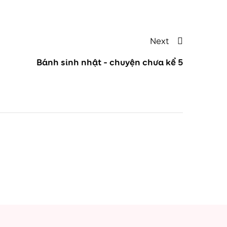
Next
Next
Post
Bánh sinh nhật – chuyện chưa kể 5