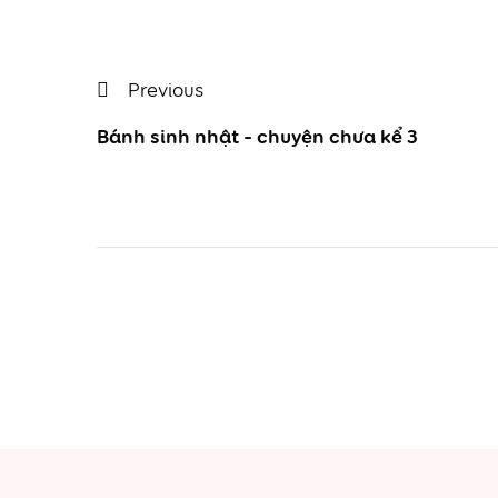
Điều
Previous
Previous
Post
Bánh sinh nhật – chuyện chưa kể 3
hướng
bài
viết