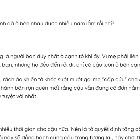
ình đã ở bên nhau được nhiều năm lắm rồi nhỉ?
 là người bạn duy nhất ở cạnh tớ khi ấy. Vì mẹ phải liê
i bạn, nhưng họ đều đến rồi đi, chỉ có cậu luôn ở bên cạn
, rách áo khiến tớ khóc sướt mướt gọi mẹ “cấp cứu” cho
học hành bận rộn quên mất rằng cậu vẫn đang cô đơn nằm 
 tuyệt vời nhất.
hiều thời gian cho cậu nữa. Nên là tớ quyết định tặng c
 này sẽ đồng hành cùng cậu trong tương lai, hãy chơi th