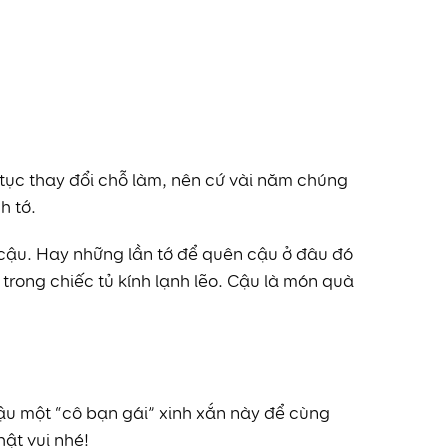
n tục thay đổi chỗ làm, nên cứ vài năm chúng
h tớ.
 cậu. Hay những lần tớ để quên cậu ở đâu đó
trong chiếc tủ kính lạnh lẽo. Cậu là món quà
ậu một “cô bạn gái” xinh xắn này để cùng
ật vui nhé!