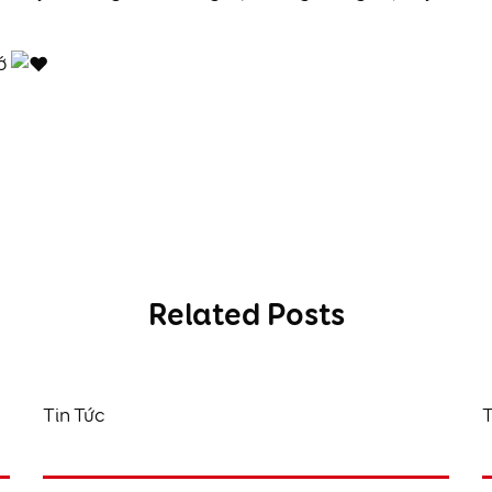
tớ
Related Posts
Tin Tức
T