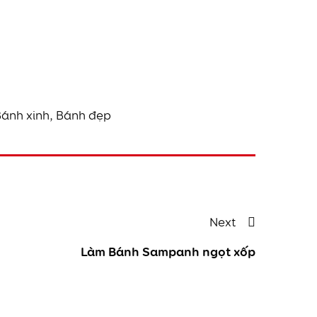
ánh xinh, Bánh đẹp
Next
Next
Post
Làm Bánh Sampanh ngọt xốp