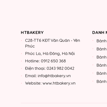
HTBAKERY
DANH 
C28-TT6 KĐT Văn Quán - Yên
Bánh 
Phúc
Bánh
Phúc La, Hà Đông, Hà Nội
Bánh
Hotline: 0912 650 368
Bánh
Điện thoại: 0243 982 0042
Bánh
Email: info@htbakery.vn
Bánh 
Website: www.htbakery.vn