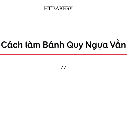
HT'BAKERY
Cách làm Bánh Quy Ngựa Vằn
/
/