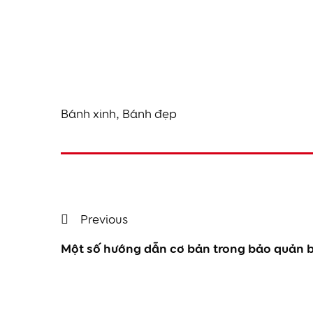
Bánh xinh, Bánh đẹp
Điều
Previous
Previous
Post
Một số hướng dẫn cơ bản trong bảo quản b
hướng
bài
viết