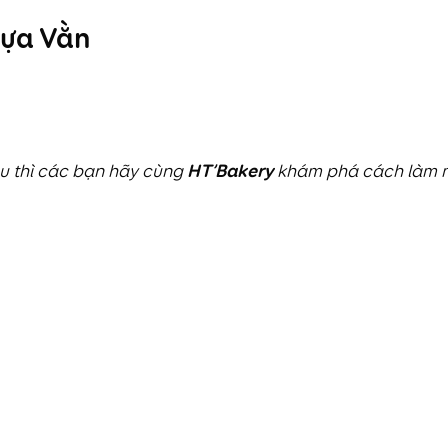
gựa Vằn
HT’Bakery
au thì các bạn hãy cùng
khám phá cách làm m