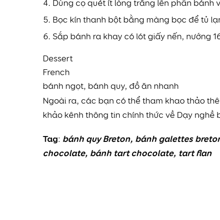
Dùng cọ quét ít lòng trắng lên phần bánh v
Bọc kín thanh bột bằng màng bọc để tủ lạn
Sắp bánh ra khay có lót giấy nến, nướng 
Dessert
French
bánh ngọt, bánh quy, đồ ăn nhanh
Ngoài ra, các bạn có thể tham khao thảo t
khảo kênh thông tin chính thức về Dạy nghề 
Tag
bánh quy Breton
,
bánh galettes breto
:
chocolate,
bánh tart chocolate
,
tart flan