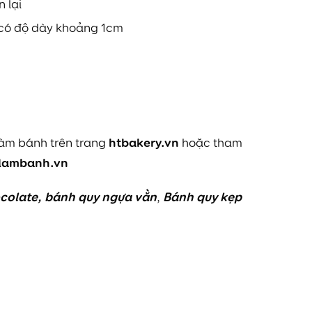
 lại
n có độ dày khoảng 1cm
htbakery.vn
làm bánh
trên trang
hoặc tham
lambanh.vn
colate
,
bánh quy ngựa vằn
Bánh quy kẹp
,