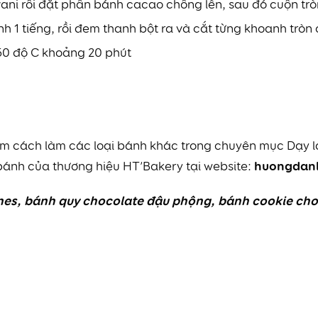
ani rồi đặt phần bánh cacao chồng lên, sau đó cuộn tròn
h 1 tiếng, rồi đem thanh bột ra và cắt từng khoanh trò
160 độ C khoảng 20 phút
hêm cách làm các loại bánh khác trong chuyên mục
Dạy 
huongdan
bánh của thương hiệu HT’Bakery tại website:
nes
,
bánh quy chocolate đậu phộng
,
bánh cookie cho