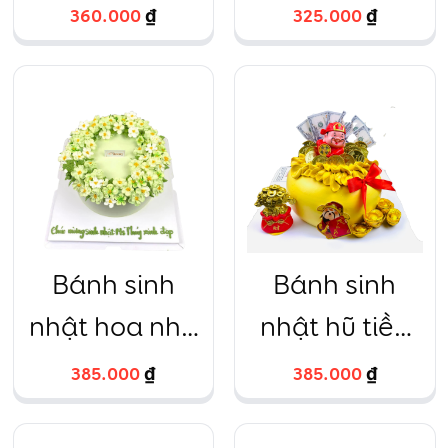
hồng xinh xắn
18cm
360.000
₫
325.000
₫
Bánh sinh
Bánh sinh
nhật hoa nhỏ
nhật hũ tiền
20cm
vàng thần tài
385.000
₫
385.000
₫