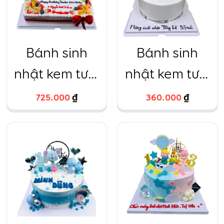
Bánh sinh
Bánh sinh
nhật kem tươi
nhật kem tươi
30×40
chanel ví
725.000
₫
360.000
₫
trắng sang
chảnh