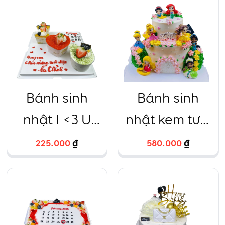
Bánh sinh
Bánh sinh
nhật I <3 U
nhật kem tươi
mix vị
2 tầng 7 nàng
225.000
₫
580.000
₫
công chúa
cao 8cm