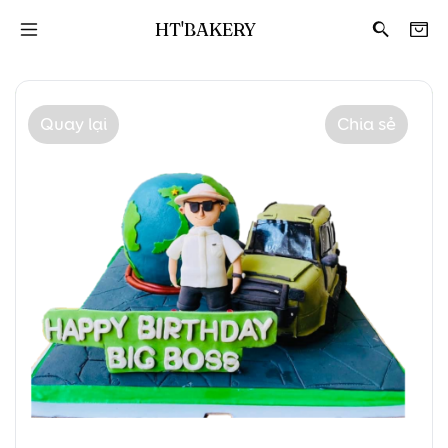
HT'BAKERY
Quay lại
Chia sẻ