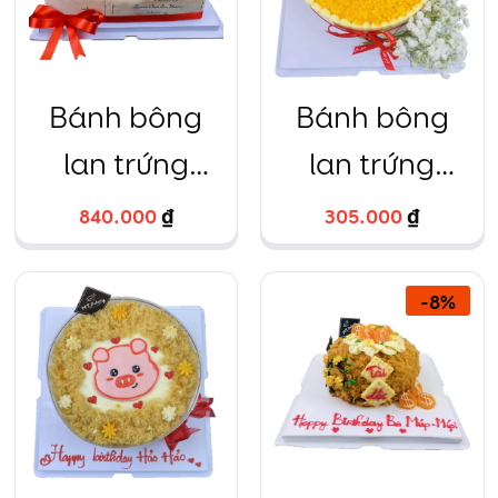
Bánh bông
Bánh bông
lan trứng
lan trứng
muối hình chữ
muối kèm hoa
840.000
₫
305.000
₫
nhật
baby
-
8
%