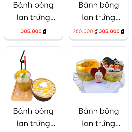
Bánh bông
Bánh bông
lan trứng
lan trứng
muối vẽ heo
muối hũ vàng
305.000
₫
305.000
₫
280.000
₫
xinh
Bánh bông
Bánh bông
lan trứng
lan trứng