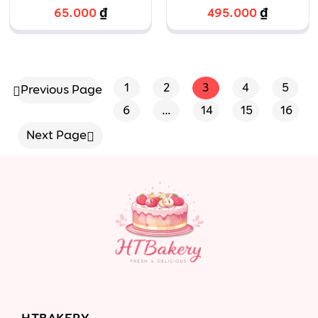
muối hộp giấy
muối kết hợp
65.000
₫
495.000
₫
tròn
Tiramissu
1
2
3
4
5
Previous Page
6
…
14
15
16
Next Page
HTBAKERY