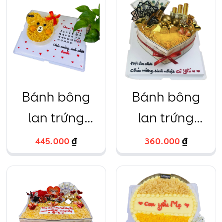
Bánh bông
Bánh bông
lan trứng
lan trứng
muối hình chú
muối hình trái
445.000
₫
360.000
₫
gấu đáng yêu
tim kèm phụ
kèm lịch, hộp
kiện xinh
mica to