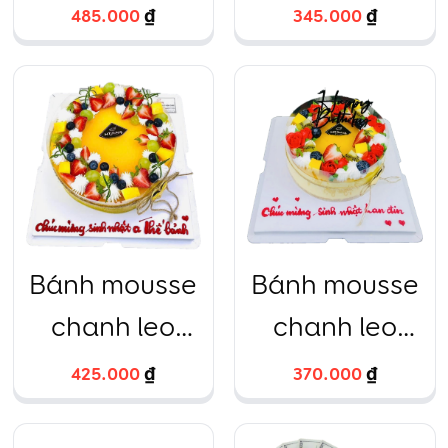
tròn kèm bó
tròn kèm bó
485.000
₫
345.000
₫
hoa hồng
hoa hồng và
nhập ngoại
bóng vàng
tươi
Bánh mousse
Bánh mousse
chanh leo
chanh leo
tròn
tròn tạo hình
425.000
₫
370.000
₫
hoa hồng