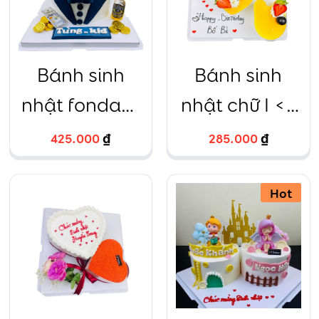
Bánh sinh
Bánh sinh
nhật fondant
nhật chữ I <3
áo vest lịch
YOU kèm lịch
425.000
₫
285.000
₫
lãm rượu tây
mouse chanh
đô la
leo
Hot