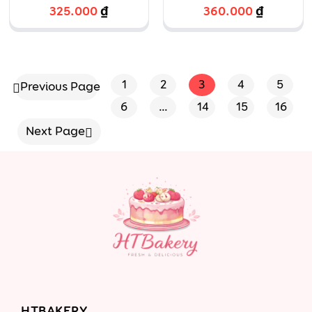
bé gái váy
đôi bé trai bé
325.000
₫
360.000
₫
cam bóng
gái hồng
vàng
xanh
1
2
3
4
5
Previous Page
6
…
14
15
16
Next Page
HTBAKERY