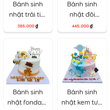
Bánh sinh
Bánh sinh
nhật trái tim
nhật đôi
cặp đôi hoa
hoàng tử
385.000
₫
445.000
₫
hồng
công chúa
Bánh sinh
Bánh sinh
nhật fondant
nhật kem tươi