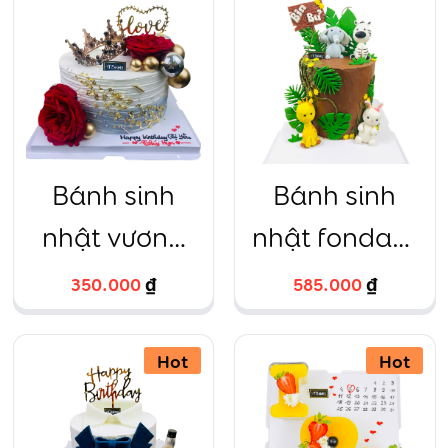
hổ vàng
hồng
Bánh sinh
Bánh sinh
nhật vương
nhật fondant
miện hoa
voi xám hươu
350.000
₫
585.000
₫
hồng đỏ sang
cao cổ thỏ
chảnh
Hot
trắng ngựa
Hot
vằn