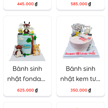
chú khỉ vàng
bé gái hồng
445.000
₫
585.000
₫
ngộ nghĩnh
gấu teddy
Size 16 cao
10cm
Bánh sinh
Bánh sinh
nhật fondant
nhật kem tươi
vườn bách
tài lộc đô la
625.000
₫
350.000
₫
thú tuần lộc
chai rượu