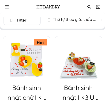
HT'BAKERY
Thứ tự theo giá: thấp đến cao
Filter
Hot
Bánh sinh
Bánh sinh
nhật chữ I <3
nhật I <3 U