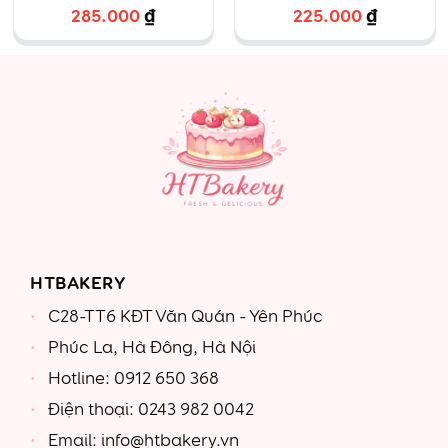
YOU kèm lịch
mix vị
285.000
₫
225.000
₫
mouse chanh
leo
HTBAKERY
C28-TT6 KĐT Văn Quán - Yên Phúc
Phúc La, Hà Đông, Hà Nội
Hotline: 0912 650 368
Điện thoại: 0243 982 0042
Email: info@htbakery.vn