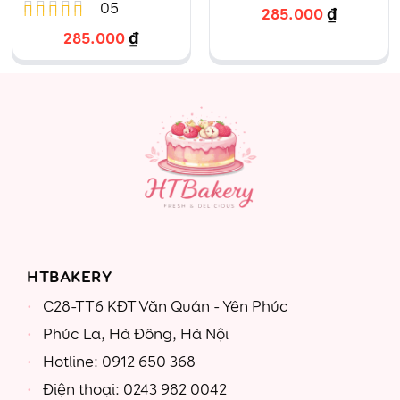
Dâu tây Size
trang trí Dâu
05
285.000
₫
285.000
₫
Được
16 – 76
tây 04
xếp
hạng
4.60
5 sao
HTBAKERY
C28-TT6 KĐT Văn Quán - Yên Phúc
Phúc La, Hà Đông, Hà Nội
Hotline: 0912 650 368
Điện thoại: 0243 982 0042