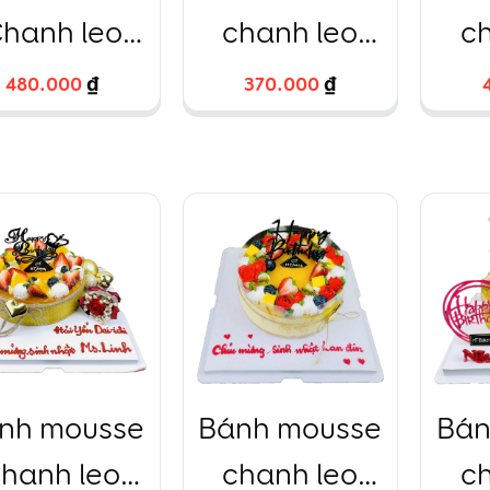
hanh leo
chanh leo
c
(Kiwi,
trái tim trang
480.000
480.000
₫
₫
370.000
370.000
₫
₫
lueberry,
trí siêu nhân
Dâu tươi)
oto
nh mousse
Bánh mousse
Bán
hanh leo
chanh leo
c