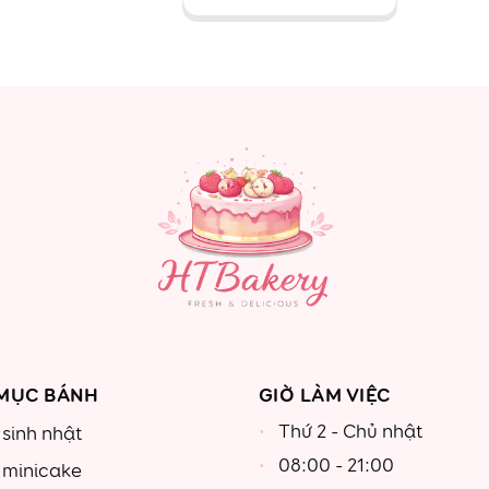
òn kèm Hoa
vuông
aby trắng
18
MỤC BÁNH
GIỜ LÀM VIỆC
Thứ 2 - Chủ nhật
sinh nhật
08:00 - 21:00
 minicake