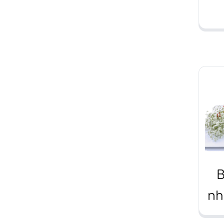
t
ho
b
B
nh
C