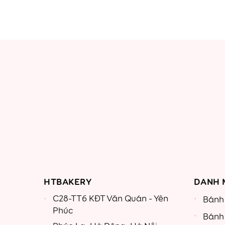
tr
b
HTBAKERY
DANH 
C28-TT6 KĐT Văn Quán - Yên
Bánh 
Phúc
Bánh