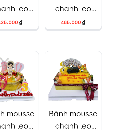
hanh leo
chanh leo
tròn
tròn kèm bó
425.000
425.000
₫
₫
485.000
485.000
₫
₫
hoa hồng
nhập ngoại
tươi
h mousse
Bánh mousse
hanh leo
chanh leo