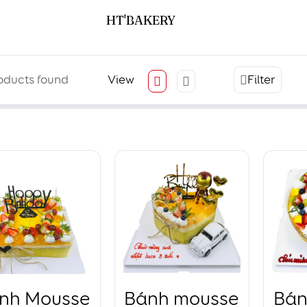
HT'BAKERY
oducts found
View
Filter
nh Mousse
Bánh mousse
Bán