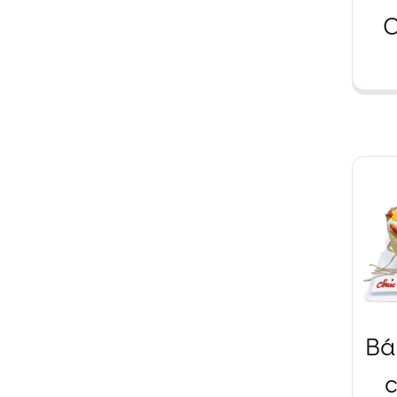
C
B
Bá
c