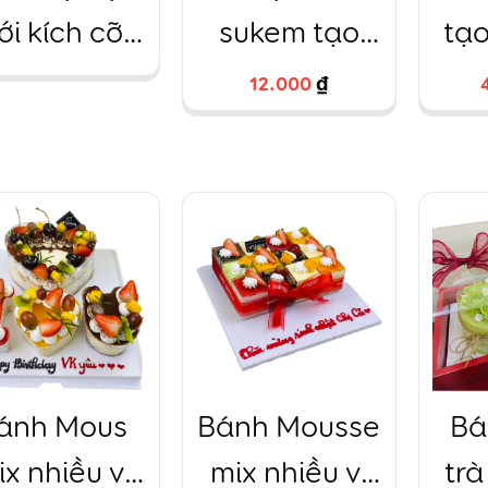
ới kích cỡ
sukem tạo
tạo
nh siêu to
hình trang trí
bó
12.000
12.000
₫
₫
khổng lồ
ánh Mous
Bánh Mousse
Bá
x nhiều vị
mix nhiều vị
trà