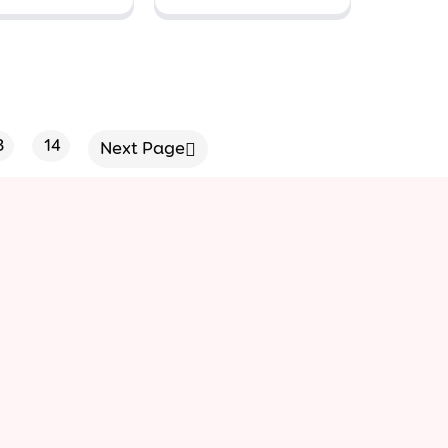
tây
tây
3
14
Next Page