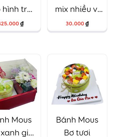
 hình trái
mix nhiều vị
ng in ảnh
vuông
425.000
425.000
₫
₫
30.000
30.000
₫
₫
nh Mous
Bánh Mous
 xanh giỏ
Bơ tươi