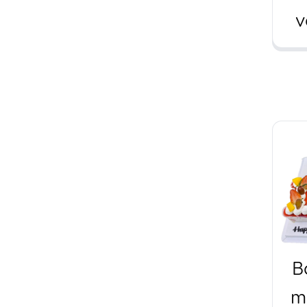
v
bá
B
mi