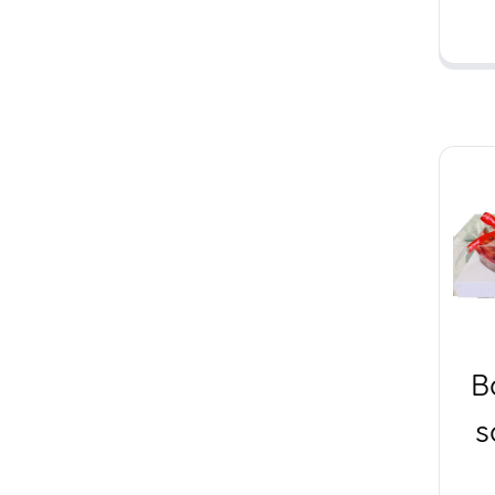
th
B
s