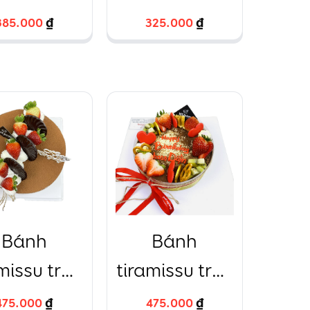
hoa
385.000
385.000
₫
₫
325.000
325.000
₫
₫
Bánh
Bánh
missu tròn
tiramissu tròn
ng trí dâu
trang trí dâu
475.000
475.000
₫
₫
475.000
475.000
₫
₫