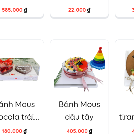
eo yêu cầu
khay vuông
585.000
585.000
₫
₫
22.000
22.000
₫
₫
ánh Mous
Bánh Mous
ocola trái
dâu tây
tira
tim
tra
180.000
180.000
₫
₫
405.000
405.000
₫
₫