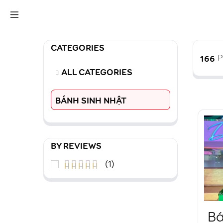
CATEGORIES
166
P
ALL CATEGORIES
BÁNH SINH NHẬT
BY REVIEWS
(1)
Được xếp
5
hạng
5
sao
Bá