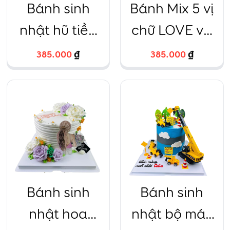
Bánh sinh
Bánh Mix 5 vị
nhật hũ tiền
chữ LOVE và
vàng thần tài
I(love)U Trà
385.000
₫
385.000
₫
xanh, Trứng
muối, Chanh
leo, Dâu tây,
Sô cô la – Đặc
biệt
Bánh sinh
Bánh sinh
nhật hoa
nhật bộ máy