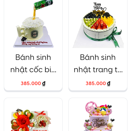
nàng tiên
HTBakery
Bánh sinh
Bánh sinh
nhật cốc bia
nhật trang trí
heineken
trái cây 6 ô
385.000
₫
385.000
₫
trà xanh
20cm – 69