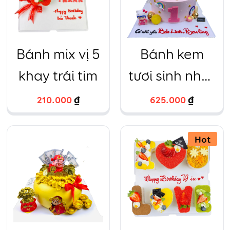
Bánh mix vị 5
Bánh kem
khay trái tim
tươi sinh nhật
2 tầng trâu
210.000
₫
625.000
₫
vàng hồng
20cm và
Hot
15cm – 15