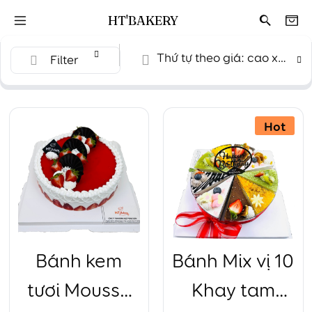
HT'BAKERY
Thứ tự theo giá: cao xuống thấp
Filter
Hot
Bánh kem
Bánh Mix vị 10
tươi Mousse
Khay tam