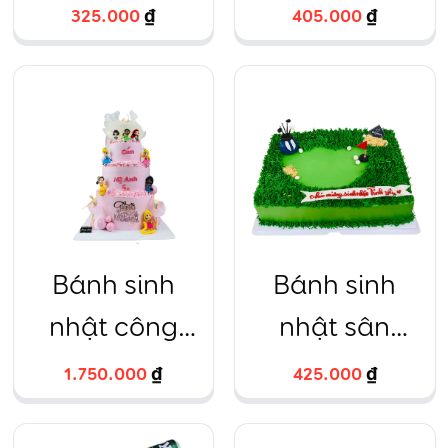
Dâu tây tròn
giác Trà
325.000
₫
405.000
₫
16cm – 12
xanh, Trứng
muối, Chanh
leo, Dâu tây,
Sô cô la Size
24 – Đặc biệt
06
Bánh sinh
Bánh sinh
nhật công
nhật sân
chúa 3 tầng
tennis
1.750.000
₫
425.000
₫
màu hồng 7