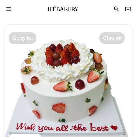
HT'BAKERY
Quay lại
Chia sẻ