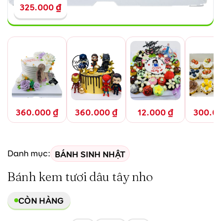
325.000
₫
360.000
₫
360.000
₫
12.000
₫
300.0
BÁNH SINH NHẬT
Danh mục:
Bánh kem tươi dâu tây nho
CÒN HÀNG