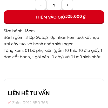
−
+
325.000
₫
THÊM VÀO GIỎ
Size bánh: 18cm
Bánh gồm: 3 lớp Gato,2 lớp nhân kem tươi kết hợp
trái cây tươi và hạnh nhân siêu ngon.
Tặng kèm: 01 bộ phụ kiện (gồm 10 thìa,10 đĩa giấy,1
dao cắt bánh, 1 gói nến 10 cây) và 01 mũ sinh nhật.
LIÊN HỆ TƯ VẤN
Zalo:
0912 650 368