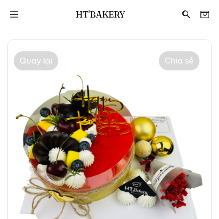
HT'BAKERY
Quay lại
Chia sẻ