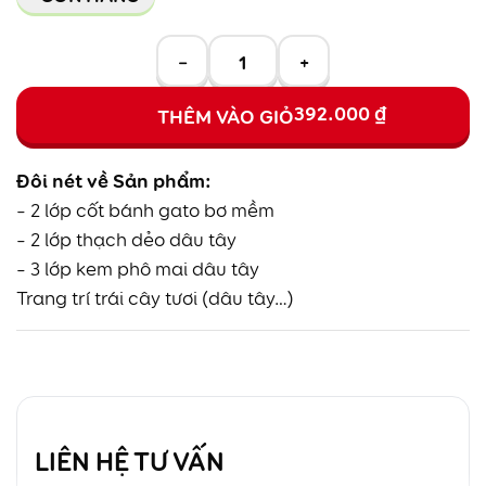
−
+
392.000
₫
THÊM VÀO GIỎ
Đôi nét về Sản phẩm:
– 2 lớp cốt bánh gato bơ mềm
– 2 lớp thạch dẻo dâu tây
– 3 lớp kem phô mai dâu tây
Trang trí trái cây tươi (dâu tây…)
LIÊN HỆ TƯ VẤN