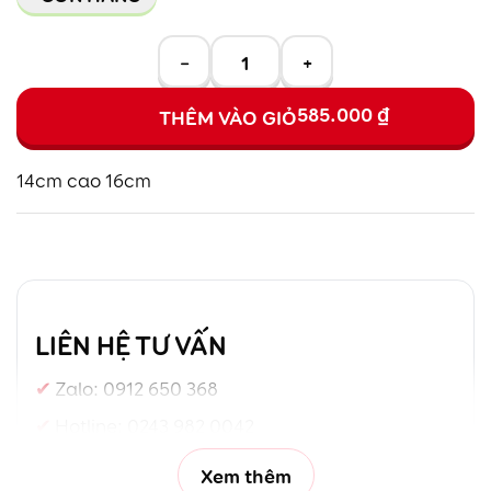
−
+
585.000
₫
THÊM VÀO GIỎ
14cm cao 16cm
LIÊN HỆ TƯ VẤN
Zalo:
0912 650 368
Hotline:
0243 982 0042
Xem thêm