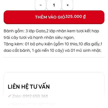
−
+
325.000
₫
THÊM VÀO GIỎ
Bánh gồm: 3 lớp Gato,2 lớp nhân kem tươi kết hợp
trái cây tươi và hạnh nhân siêu ngon.
Tặng kèm: 01 bộ phụ kiện (gồm 10 thìa,10 đĩa giấy,1
dao cắt bánh, 1 gói nến 10 cây) và 01 mũ sinh nhật.
LIÊN HỆ TƯ VẤN
Zalo:
0912 650 368
Hotline:
0243 982 0042