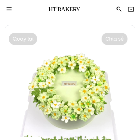
HT'BAKERY
Quay lại
Chia sẻ