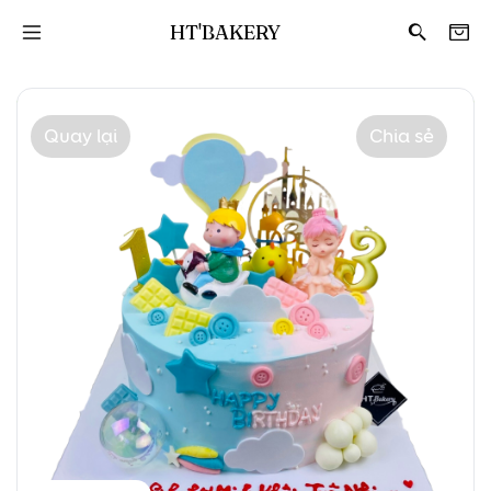
HT'BAKERY
Quay lại
Chia sẻ