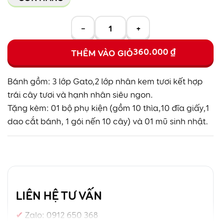
−
+
360.000
₫
THÊM VÀO GIỎ
Bánh gồm: 3 lớp Gato,2 lớp nhân kem tươi kết hợp
trái cây tươi và hạnh nhân siêu ngon.
Tặng kèm: 01 bộ phụ kiện (gồm 10 thìa,10 đĩa giấy,1
dao cắt bánh, 1 gói nến 10 cây) và 01 mũ sinh nhật.
LIÊN HỆ TƯ VẤN
Zalo:
0912 650 368