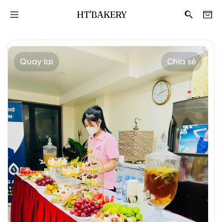
HT'BAKERY
Quay lại
Chia sẻ