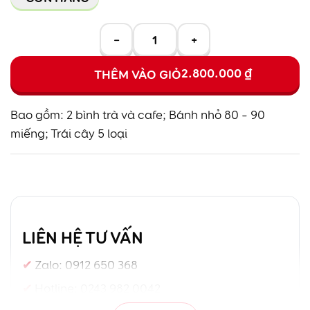
−
+
2.800.000
₫
THÊM VÀO GIỎ
Bao gồm: 2 bình trà và cafe; Bánh nhỏ 80 – 90
miếng; Trái cây 5 loại
LIÊN HỆ TƯ VẤN
Zalo:
0912 650 368
Hotline:
0243 982 0042