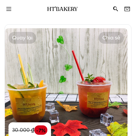
HT'BAKERY
Quay lại
Chia sẻ
-7%
30.000
₫