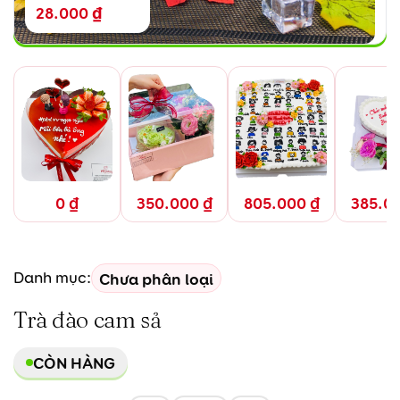
28.000
₫
0
₫
350.000
₫
805.000
₫
385.0
Chưa phân loại
Danh mục:
Trà đào cam sả
CÒN HÀNG