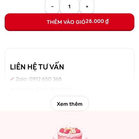
−
+
28.000
₫
THÊM VÀO GIỎ
LIÊN HỆ TƯ VẤN
Zalo:
0912 650 368
Hotline:
0243 982 0042
Xem thêm