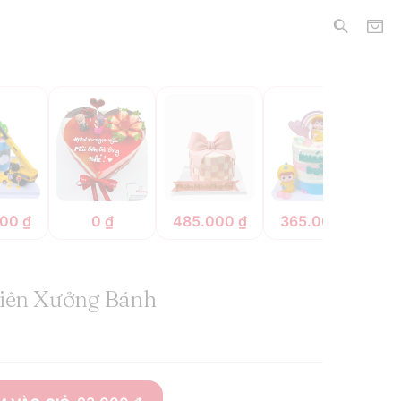
000
₫
0
₫
485.000
₫
365.000
₫
7
viên Xưởng Bánh