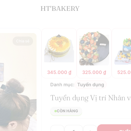
Xưởng Bánh
HT'BAKERY
Chia sẻ
345.000
₫
325.000
₫
525.
Danh mục:
Tuyển dụng
Tuyển dụng Vị trí Nhân 
CÒN HÀNG