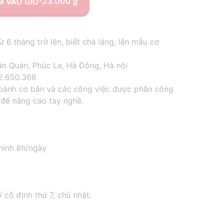
-23.000
₫
 VÀO GIỎ
6 tháng trở lên, biết chà láng, lên mẫu cơ
ăn Quán, Phúc La, Hà Đông, Hà nội
12.650.368
 bánh cơ bản và các công việc được phân công
để nâng cao tay nghề.
chính 8h/ngày
 cố định thứ 7, chủ nhật.