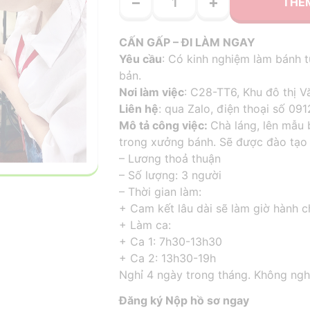
−
+
THÊM
CẤN GẤP – ĐI LÀM NGAY
Yêu cầu
:
Có kinh nghiệm làm bánh từ 
bản.
Nơi làm việc
: C28-TT6, Khu đô thị V
Liên hệ
: qua Zalo, điện thoại số 09
Mô tả công việc:
Chà láng, lên mẫu
trong xưởng bánh. Sẽ được đào tạo 
– Lương thoả thuận
– Số lượng: 3 người
– Thời gian làm:
+ Cam kết lâu dài sẽ làm giờ hành 
+ Làm ca:
+ Ca 1: 7h30-13h30
+ Ca 2: 13h30-19h
Nghỉ 4 ngày trong tháng. Không nghỉ
Đăng ký Nộp hồ sơ ngay