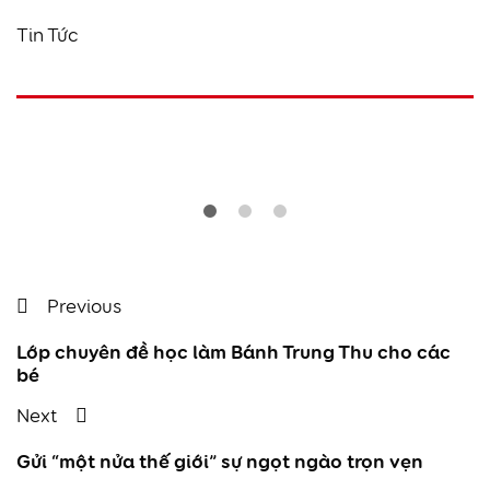
Tin Tức
Điều
Previous
Previous
Post
Lớp chuyên đề học làm Bánh Trung Thu cho các
hướng
bé
bài
Next
Next
viết
Post
Gửi “một nửa thế giới” sự ngọt ngào trọn vẹn