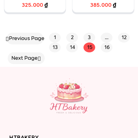
hoa
325.000
₫
385.000
₫
1
2
3
…
12
Previous Page
13
14
15
16
Next Page
HTBAKERY