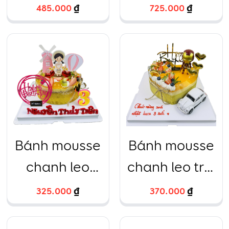
tròn kèm bó
vuông
485.000
₫
725.000
₫
hoa hồng
nhập ngoại
tươi
Bánh mousse
Bánh mousse
chanh leo
chanh leo trái
tròn trang trí
tim trang trí
325.000
₫
370.000
₫
phụ kiện bé
siêu nhân oto