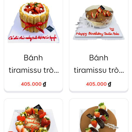
gái
Bánh
Bánh
tiramissu tròn
tiramissu tròn
trang trí dâu
trang trí dâu
405.000
₫
405.000
₫
tây
tây