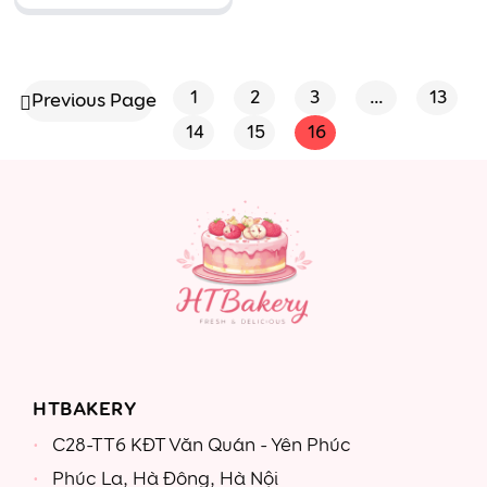
bánh siêu to
khổng lồ
1
2
3
…
13
Previous Page
14
15
16
HTBAKERY
C28-TT6 KĐT Văn Quán - Yên Phúc
Phúc La, Hà Đông, Hà Nội