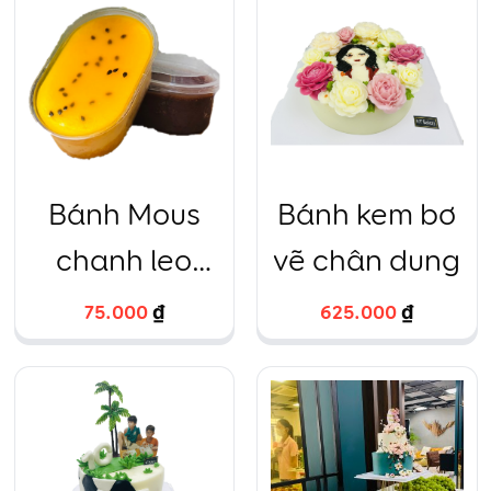
Bánh Mous
Bánh kem bơ
chanh leo
vẽ chân dung
ovan
75.000
₫
625.000
₫