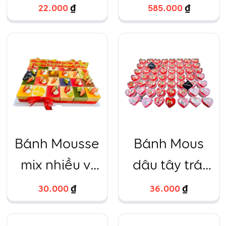
khay vuông
theo yêu cầu
22.000
₫
585.000
₫
Bánh Mousse
Bánh Mous
mix nhiều vị
dâu tây trái
vuông
tim nhỏ
30.000
₫
36.000
₫