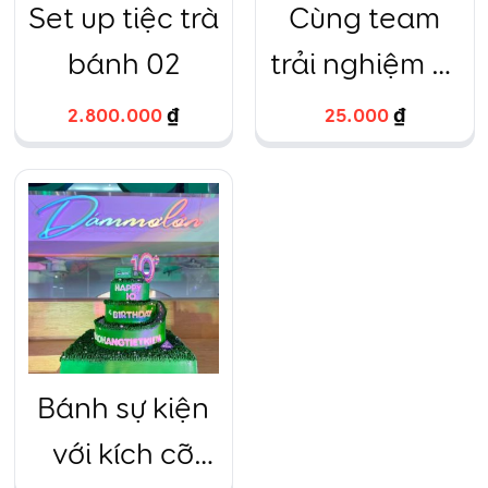
Set up tiệc trà
Cùng team
bánh 02
trải nghiệm tự
làm bánh
2.800.000
₫
25.000
₫
cupcake và
decor theo sở
thích cá nhân
Bánh sự kiện
với kích cỡ