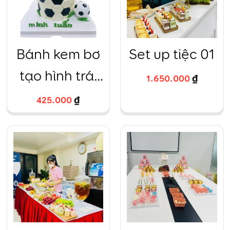
Bánh kem bơ
Set up tiệc 01
tạo hình trái
1.650.000
₫
bóng in ảnh
425.000
₫