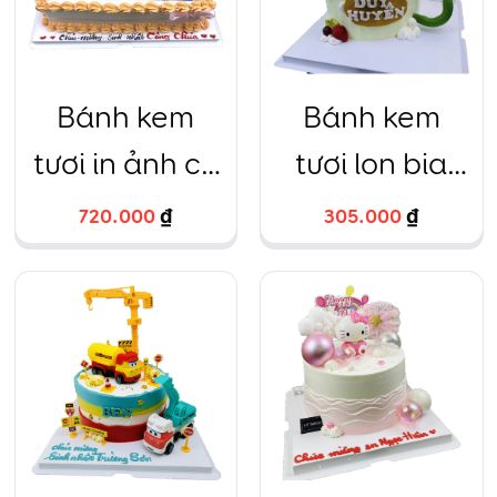
Bánh kem
Bánh kem
tươi in ảnh cỡ
tươi lon bia
lớn theo yêu
Heniken
720.000
₫
305.000
₫
cầu