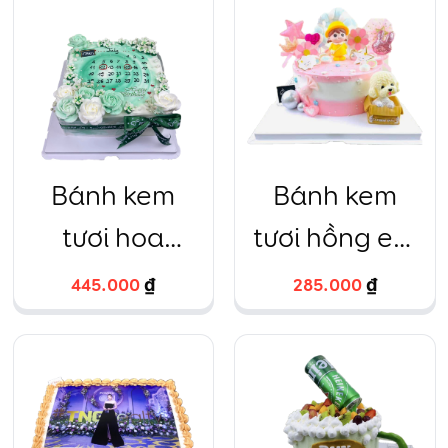
Bánh kem
Bánh kem
tươi hoa
tươi hồng em
vuông xanh lá
bé vàng
445.000
₫
285.000
₫
20cm – 67