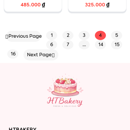
hồng tạo hình
Dâu tây tròn
485.000
₫
325.000
₫
fondant dâu
16cm – 12
tây hồng
1
2
3
4
5
Previous Page
6
7
…
14
15
16
Next Page
HTBAKERY