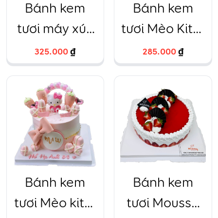
Bánh kem
Bánh kem
tươi máy xúc
tươi Mèo Kitty
xe bồn màu
hồng
325.000
₫
285.000
₫
sắc
Bánh kem
Bánh kem
tươi Mèo kitty
tươi Mousse