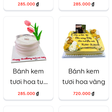
gái
285.000
₫
285.000
₫
Bánh kem
Bánh kem
tươi hoa tuy
tươi hoa vàng
líp hồng
285.000
₫
720.000
₫