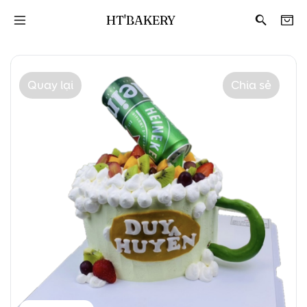
HT'BAKERY
Quay lại
Chia sẻ