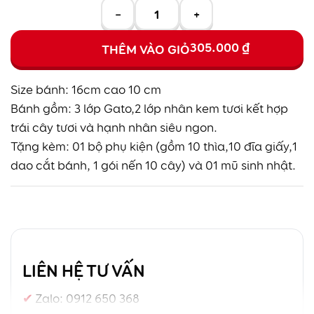
−
+
305.000
₫
THÊM VÀO GIỎ
Size bánh: 16cm cao 10 cm
Bánh gồm: 3 lớp Gato,2 lớp nhân kem tươi kết hợp
trái cây tươi và hạnh nhân siêu ngon.
Tặng kèm: 01 bộ phụ kiện (gồm 10 thìa,10 đĩa giấy,1
dao cắt bánh, 1 gói nến 10 cây) và 01 mũ sinh nhật.
LIÊN HỆ TƯ VẤN
Zalo:
0912 650 368