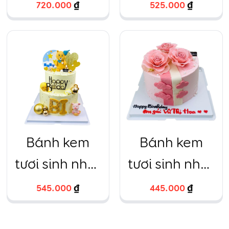
công ty, sự
đường
720.000
₫
525.000
₫
kiện xanh
fondant tạo
biển nhạt
hình bé gái
và quả dứa
siêu ngộ
nghĩnh
Bánh kem
Bánh kem
tươi sinh nhật
tươi sinh nhật
gấu fondant
hoa hồng
545.000
₫
445.000
₫
vàng 2 tầng
fondant
HTBakery