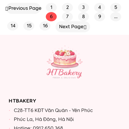
1
2
3
4
5
Previous Page
18cm+14cm
6
7
8
9
…
14
15
16
Next Page
HTBAKERY
C28-TT6 KĐT Văn Quán - Yên Phúc
Phúc La, Hà Đông, Hà Nội
Hotline: 0912 650 368