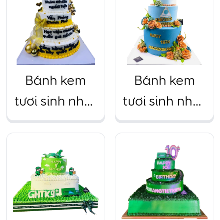
màu trắng
màu trắng
họa tiết xanh
trang trí họa
biển 3 tầng
tiết vàng 3
tầng
Bánh kem
Bánh kem
tươi sinh nhật
tươi sinh nhật
công ty, sự
công ty, sự
kiện siêu to
kiện siêu to
màu vàng 3
màu xanh
tầng
biển họa tiết
cam 3 tầng