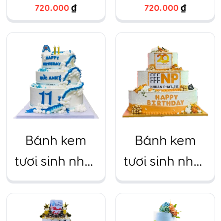
công ty sự
công ty, sự
720.000
₫
720.000
₫
kiện trang trí
kiện hoa xanh
hoa xanh
lá cây
biển
Bánh kem
Bánh kem
tươi sinh nhật
tươi sinh nhật
công ty, sự
công ty, sự
kiện siêu to
kiện siêu to