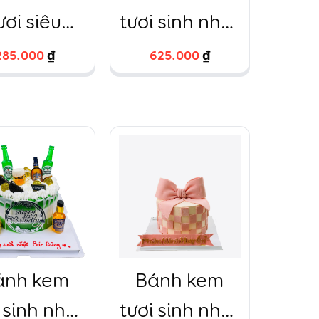
ươi siêu
tươi sinh nhật
ân in ảnh
2 tầng ngựa
285.000
285.000
₫
₫
625.000
625.000
₫
₫
Pony 7 sắc
cầu vồng
20cm và
15cm – 14
ánh kem
Bánh kem
 sinh nhật
tươi sinh nhật