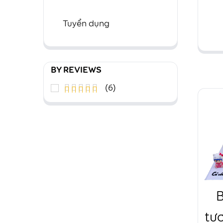
Tuyển dụng
f
BY REVIEWS
(6)
Được xếp
5
hạng
5
sao
tươ