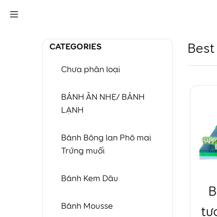
CATEGORIES
Best 
Chưa phân loại
BÁNH ĂN NHẸ/ BÁNH
LẠNH
Bánh Bông lan Phô mai
Trứng muối
Bánh Kem Dâu
B
Bánh Mousse
tư