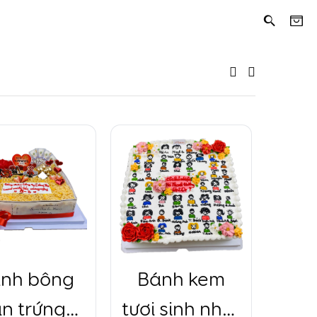
nh bông
Bánh kem
Bá
an trứng
tươi sinh nhật
t