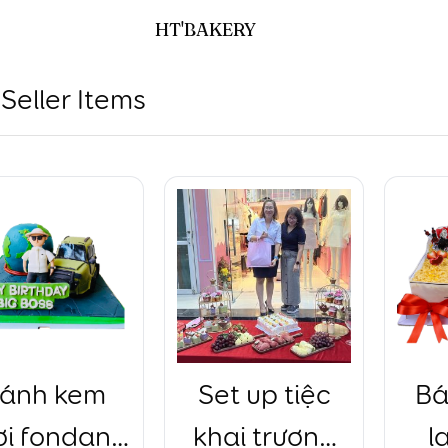
HT'BAKERY
Seller Items
ánh kem
Set up tiệc
Bá
ơi fondant
khai trương
l