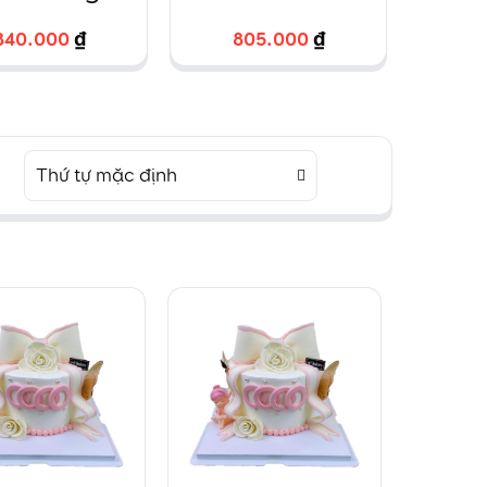
i hình chữ
vẽ chibi dành
fo
840.000
840.000
₫
₫
805.000
805.000
₫
₫
4
4
nhật
cho các bé
h
Thứ tự mặc định