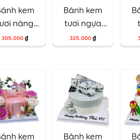
Bánh kem
Bánh kem
B
tươi nàng
tươi ngựa
ên cá trang
pony đáng iu
fon
305.000
305.000
₫
₫
325.000
325.000
₫
₫
rí họa tiết
fodant
Bánh kem
Bánh kem
B