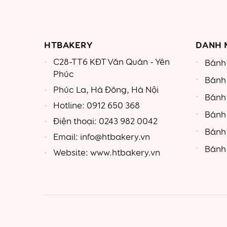
HTBAKERY
DANH 
C28-TT6 KĐT Văn Quán - Yên
Bánh 
Phúc
Bánh
Phúc La, Hà Đông, Hà Nội
Bánh
Hotline: 0912 650 368
Bánh
Điện thoại: 0243 982 0042
Bánh
Email: info@htbakery.vn
Bánh 
Website: www.htbakery.vn