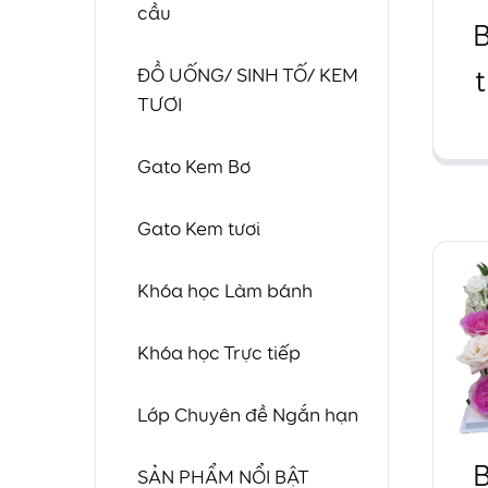
cầu
ĐỒ UỐNG/ SINH TỐ/ KEM
TƯƠI
ti
t
Gato Kem Bơ
Gato Kem tươi
Khóa học Làm bánh
Khóa học Trực tiếp
Lớp Chuyên đề Ngắn hạn
SẢN PHẨM NỔI BẬT