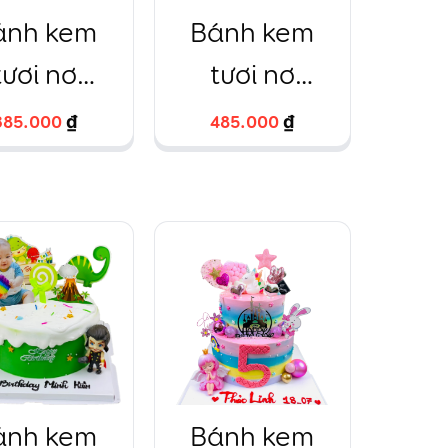
ánh kem
Bánh kem
tươi nơ
tươi nơ
dant sang
fondant sang
385.000
385.000
₫
₫
485.000
485.000
₫
₫
choảnh
choảnh màu
hồng bé gái
ánh kem
Bánh kem