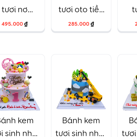
tươi nơ
tươi oto tiền
t
ondant và
đô xám
nh
495.000
495.000
₫
₫
285.000
285.000
₫
₫
hoa tươi
Bánh kem
Bánh kem
B
i sinh nhật
tươi sinh nhật
tươi