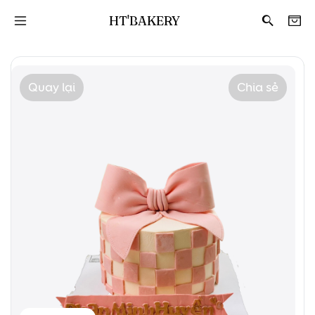
HT'BAKERY
Quay lại
Chia sẻ