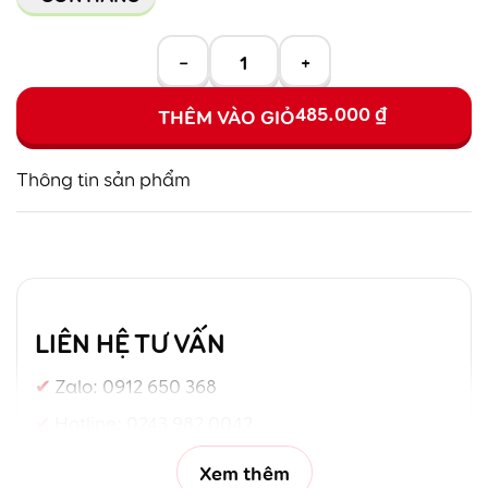
−
+
485.000
₫
THÊM VÀO GIỎ
Thông tin sản phẩm
LIÊN HỆ TƯ VẤN
Zalo:
0912 650 368
Hotline:
0243 982 0042
Xem thêm