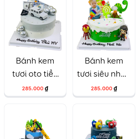
oto kem bơ
phomai
Bánh kem
Bánh kem
tươi oto tiền
tươi siêu nhân
đô xám
in ảnh
285.000
₫
285.000
₫