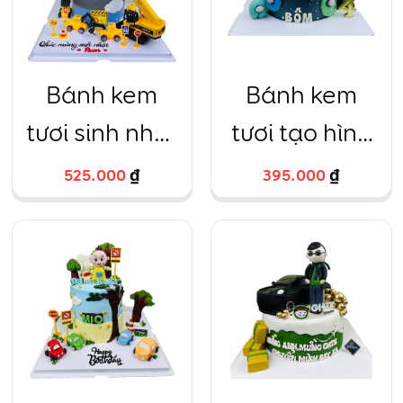
Bánh kem
Bánh kem
tươi sinh nhật
tươi tạo hình
cần cẩu 16cm
AmongUs
525.000
₫
395.000
₫
cao 16cm
fondant