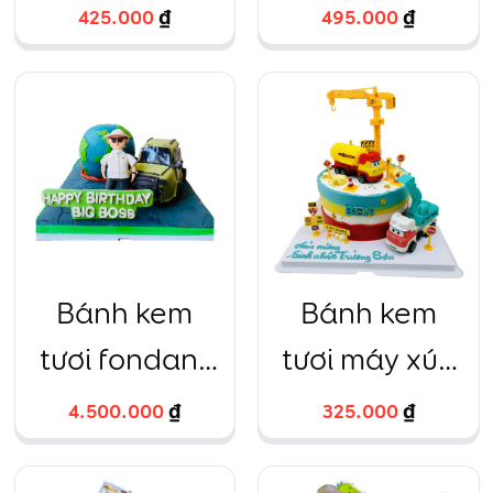
bóng in ảnh
hổ chibi và và
425.000
₫
495.000
₫
dâu tây
Bánh kem
Bánh kem
tươi fondant
tươi máy xúc
tạo hình quả
xe bồn màu
4.500.000
₫
325.000
₫
địa cầu và
sắc