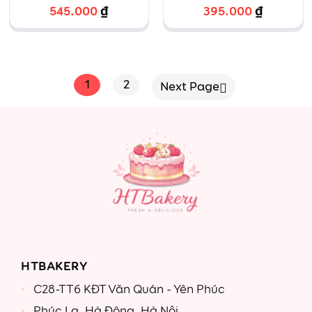
soguku
SQUID GAME
545.000
₫
395.000
₫
1
2
Next Page
HTBAKERY
C28-TT6 KĐT Văn Quán - Yên Phúc
Phúc La, Hà Đông, Hà Nội