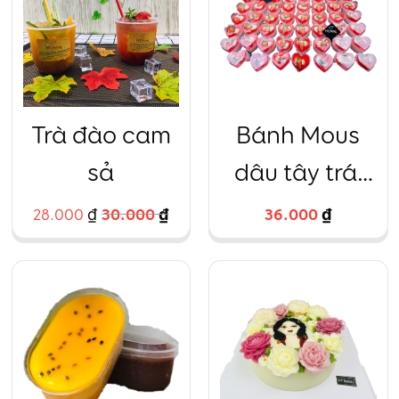
Trà đào cam
Bánh Mous
sả
dâu tây trái
tim nhỏ
30.000
₫
36.000
₫
28.000
₫