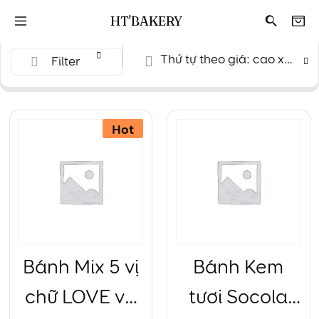
HT'BAKERY
Thứ tự theo giá: cao xuống thấp
Filter
Hot
Bánh Mix 5 vị
Bánh Kem
chữ LOVE và
tươi Socola