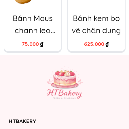
Bánh Mous
Bánh kem bơ
chanh leo
vẽ chân dung
ovan
75.000
₫
625.000
₫
HTBAKERY