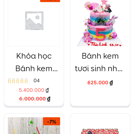
5 sao
5 sao
Khóa học
Bánh kem
Bánh kem
tươi sinh nhật
Trung cấp
2 tầng ngựa
04
625.000
₫
Được xếp
5.400.000
₫
Ngắn hạn
Pony 7 sắc
6.000.000
₫
hạng
cầu vồng
5.00
5 sao
20cm và
-
7
%
15cm – 14