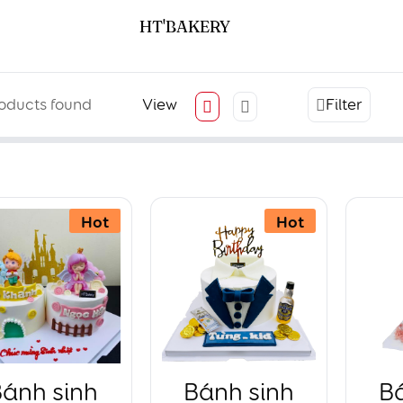
HT'BAKERY
oducts found
View
Filter
Hot
Hot
ánh sinh
Bánh sinh
B