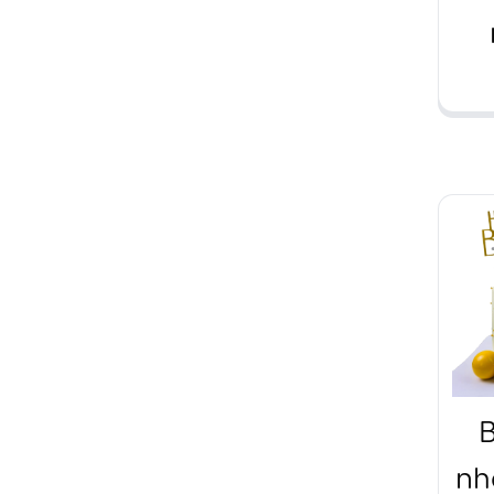
c
B
nh