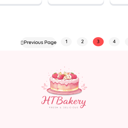
rắn
cao cổ thỏ
thú
trắng ngựa
h
vằn
1
2
3
4
Previous Page