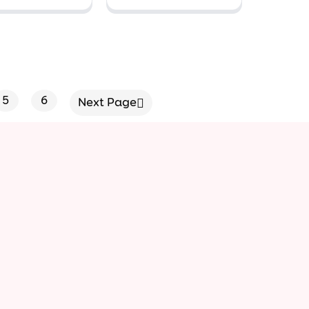
 tuần lộc
tài lộc
ổ vàng
5
6
Next Page