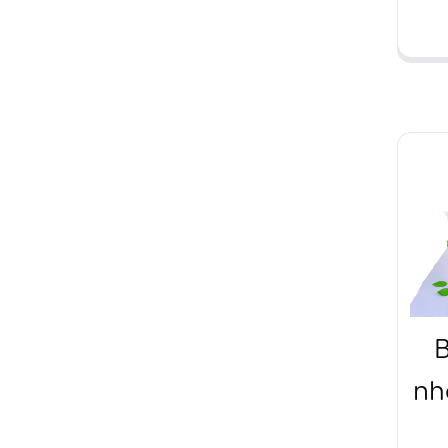
ch
n
S
B
nh
tạo