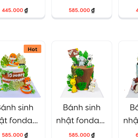
ú khỉ vàng
mèo kitty
Phi
445.000
445.000
₫
₫
585.000
585.000
₫
₫
gộ nghĩnh
vàng
ize 16 cao
10cm
Hot
ánh sinh
Bánh sinh
B
ật fondant
nhật fondant
nhậ
 hình chibi
voi xám hươu
vư
585.000
585.000
₫
₫
585.000
585.000
₫
₫