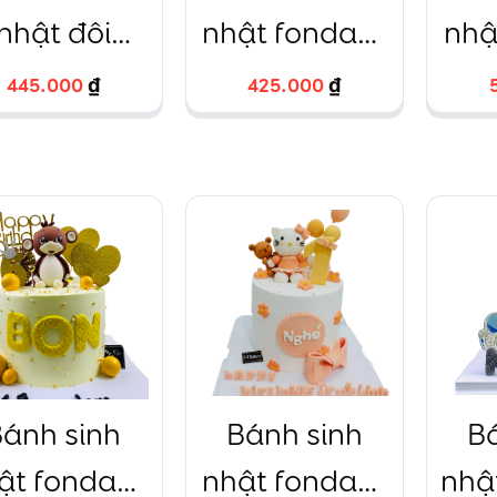
nhật đôi
nhật fondant
nhậ
hoàng tử
áo vest lịch
bé
445.000
445.000
₫
₫
425.000
425.000
₫
₫
ông chúa
lãm rượu tây
gấ
đô la
ánh sinh
Bánh sinh
B
ật fondant
nhật fondant
nhậ