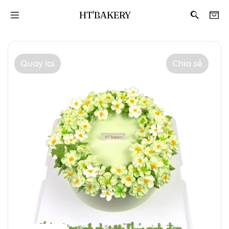
HT'BAKERY
Quay lại
Chia sẻ