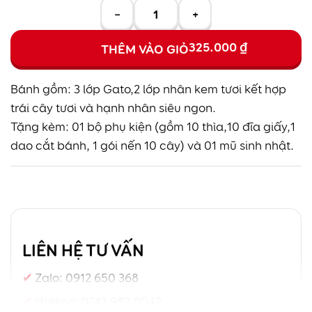
−
+
325.000
₫
THÊM VÀO GIỎ
Bánh gồm: 3 lớp Gato,2 lớp nhân kem tươi kết hợp
trái cây tươi và hạnh nhân siêu ngon.
Tặng kèm: 01 bộ phụ kiện (gồm 10 thìa,10 đĩa giấy,1
dao cắt bánh, 1 gói nến 10 cây) và 01 mũ sinh nhật.
LIÊN HỆ TƯ VẤN
Zalo:
0912 650 368
Hotline:
0243 982 0042