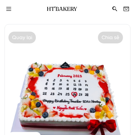
HT'BAKERY
Quay lại
Chia sẻ