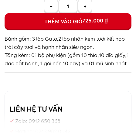
−
+
725.000
₫
THÊM VÀO GIỎ
Bánh gồm: 3 lớp Gato,2 lớp nhân kem tươi kết hợp
trái cây tươi và hạnh nhân siêu ngon.
Tặng kèm: 01 bộ phụ kiện (gồm 10 thìa,10 đĩa giấy,1
dao cắt bánh, 1 gói nến 10 cây) và 01 mũ sinh nhật.
LIÊN HỆ TƯ VẤN
Zalo:
0912 650 368
Hotline:
0243 982 0042