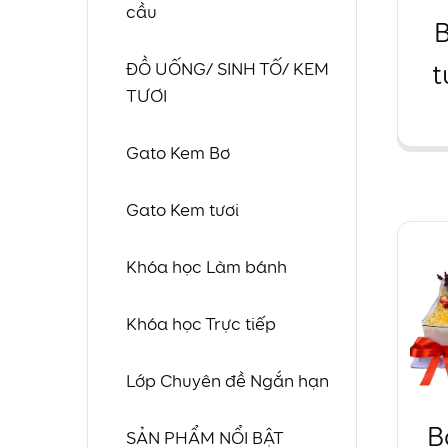
cầu
B
t
ĐỒ UỐNG/ SINH TỐ/ KEM
TƯƠI
s
Gato Kem Bơ
Gato Kem tươi
Khóa học Làm bánh
Khóa học Trực tiếp
Lớp Chuyên đề Ngắn hạn
B
SẢN PHẨM NỔI BẬT