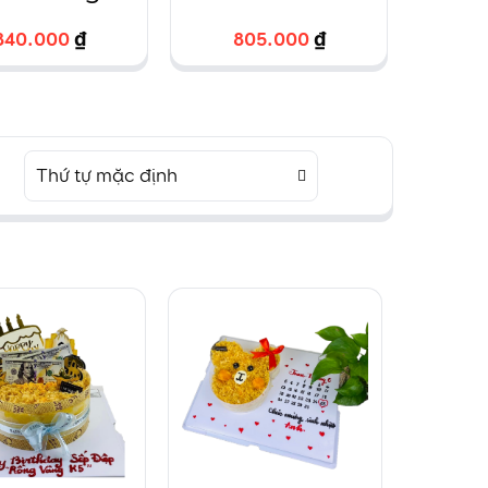
i hình chữ
vẽ chibi dành
fo
840.000
840.000
₫
₫
805.000
805.000
₫
₫
4
4
nhật
cho các bé
h
Thứ tự mặc định