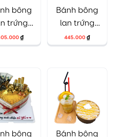
nh bông
Bánh bông
an trứng
lan trứng
ối Đô la
muối hình
305.000
305.000
₫
₫
445.000
445.000
₫
₫
tròn
chú gấu
đáng yêu
kèm lịch, hộp
mica to
nh bông
Bánh bông