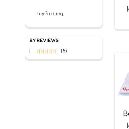
Tuyển dụng
BY REVIEWS
(6)
Được xếp
5
hạng
5
sao
B