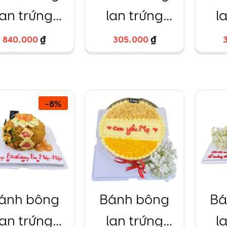
lan trứng
lan trứng
l
muối hình
muối hình trái
muối
840.000
840.000
₫
₫
305.000
305.000
₫
₫
chữ nhật
tim
ti
k
-
8
%
ánh bông
Bánh bông
Bá
lan trứng
lan trứng
l