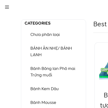
CATEGORIES
Best 
Chưa phân loại
BÁNH ĂN NHẸ/ BÁNH
LẠNH
Bánh Bông lan Phô mai
Trứng muối
Bánh Kem Dâu
B
Bánh Mousse
tư