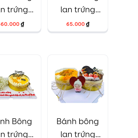
an trứng
lan trứng
 hình trái
muối hộp
360.000
360.000
₫
₫
65.000
65.000
₫
₫
m kèm phụ
giấy tròn
iện xinh
nh Bông
Bánh bông
an trứng
lan trứng