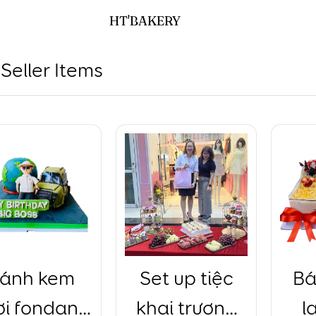
HT'BAKERY
Seller Items
ánh kem
Set up tiệc
Bá
ơi fondant
khai trương
l