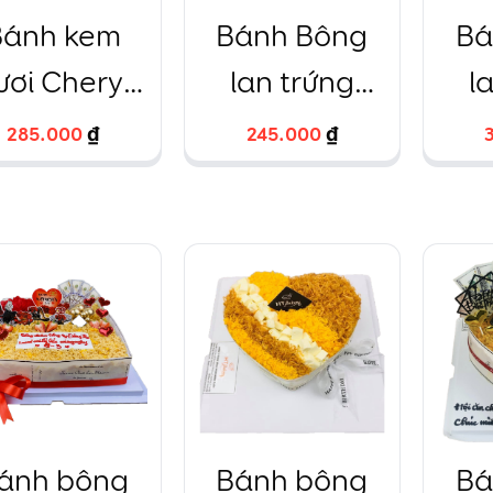
ánh kem
Bánh Bông
Bá
ươi Chery
lan trứng
l
ang chảnh
muối bóng
mu
285.000
285.000
₫
₫
245.000
245.000
₫
₫
vàng tròn
ánh bông
Bánh bông
Bá