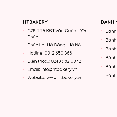
HTBAKERY
DANH 
C28-TT6 KĐT Văn Quán - Yên
Bánh 
Phúc
Bánh
Phúc La, Hà Đông, Hà Nội
Bánh
Hotline: 0912 650 368
Bánh
Điện thoại: 0243 982 0042
Bánh
Email: info@htbakery.vn
Bánh 
Website: www.htbakery.vn