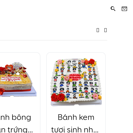
nh bông
Bánh kem
Bá
an trứng
tươi sinh nhật
t