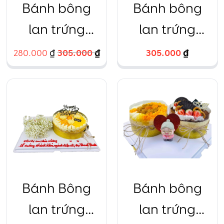
Bánh bông
Bánh bông
lan trứng
lan trứng
muối hũ vàng
muối kèm hoa
305.000
₫
305.000
₫
280.000
₫
baby
Bánh Bông
Bánh bông
lan trứng
lan trứng