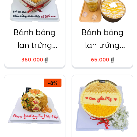
Bánh bông
Bánh bông
lan trứng
lan trứng
muối hình trái
muối hộp giấy
360.000
₫
65.000
₫
tim kèm phụ
tròn
kiện xinh
-
8
%