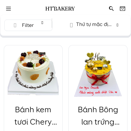
HT'BAKERY
Thứ tự mặc định
Filter
Bánh kem
Bánh Bông
tươi Chery
lan trứng