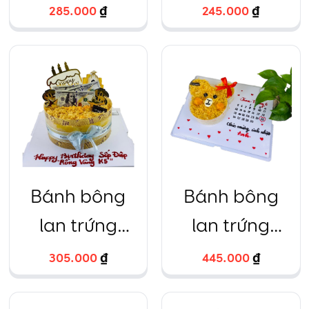
sang chảnh
muối bóng
285.000
₫
245.000
₫
vàng tròn
Bánh bông
Bánh bông
lan trứng
lan trứng
muối Đô la
muối hình chú
305.000
₫
445.000
₫
tròn
gấu đáng yêu