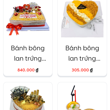
kèm lịch, hộp
mica to
Bánh bông
Bánh bông
lan trứng
lan trứng
muối hình chữ
muối hình trái
840.000
₫
305.000
₫
nhật
tim