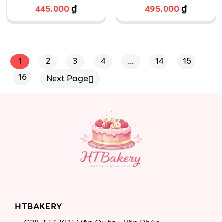
muối kèm hoa
muối kết hợp
445.000
₫
495.000
₫
tươi, hộp
Tiramissu
mica to
1
2
3
4
…
14
15
16
Next Page
HTBAKERY