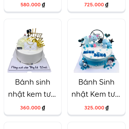
2 tầng 7 nàng
30×40
580.000
₫
725.000
₫
công chúa
cao 8cm
Bánh sinh
Bánh Sinh
nhật kem tươi
nhật Kem tươi
chanel ví
Chú chuột
360.000
₫
325.000
₫
trắng sang
xanh