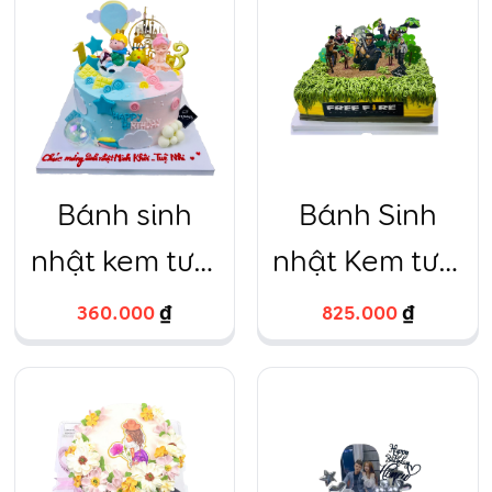
chảnh
Bánh sinh
Bánh Sinh
nhật kem tươi
nhật Kem tươi
đôi bé trai bé
Free Fire
360.000
₫
825.000
₫
gái hồng
VUÔNG
xanh
40×40