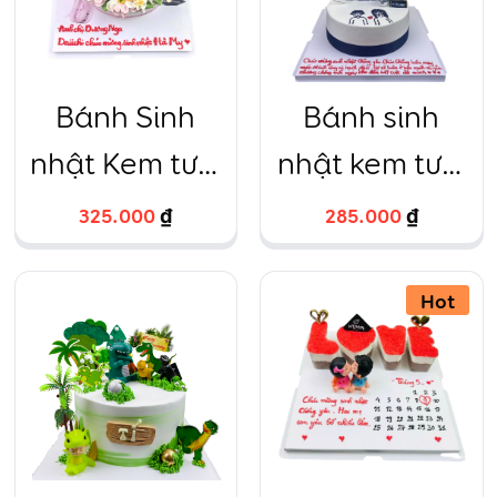
Bánh Sinh
Bánh sinh
nhật Kem tươi
nhật kem tươi
hoa Cô gái
in ảnh cặp
325.000
₫
285.000
₫
đôi lãng mạn
bóng bạc vẽ
Hot
hình chibi