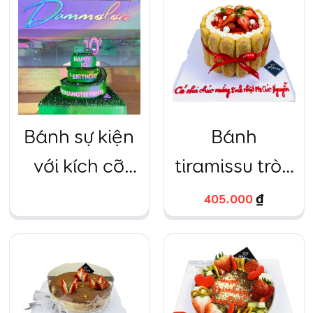
chảnh
Bánh sự kiện
Bánh
với kích cỡ
tiramissu tròn
bánh siêu to
trang trí dâu
405.000
₫
khổng lồ
tây