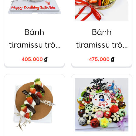
Bánh
Bánh
tiramissu tròn
tiramissu tròn
trang trí dâu
trang trí dâu
405.000
₫
475.000
₫
tây
tây