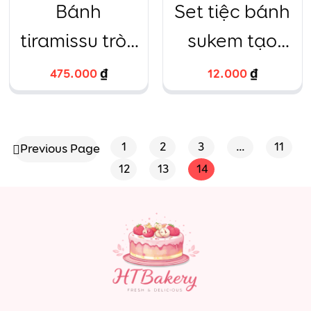
Bánh
Set tiệc bánh
tiramissu tròn
sukem tạo
trang trí dâu
hình trang trí
475.000
₫
12.000
₫
tây
1
2
3
…
11
Previous Page
12
13
14