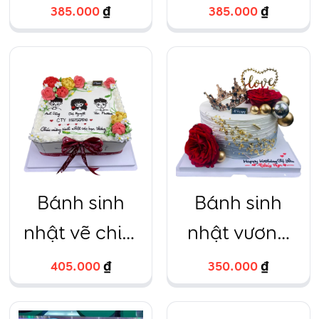
cặp đôi hoa
trái cây 6 ô
385.000
₫
385.000
₫
hồng
trà xanh
20cm – 69
Bánh sinh
Bánh sinh
nhật vẽ chibi
nhật vương
vuông hoa 29
miện hoa
405.000
₫
350.000
₫
hồng đỏ sang