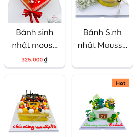
Bánh sinh
Bánh Sinh
nhật mouse
nhật Mousse
dâu tây trái
Chanh leo
325.000
₫
tim Size 16
tròn kèm Hoa
baby trắng 18
Hot