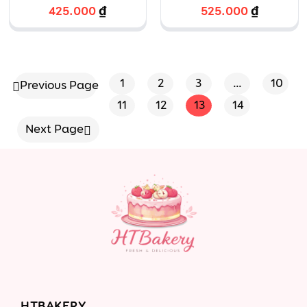
tennis
heo 3D
425.000
₫
525.000
₫
1
2
3
…
10
Previous Page
11
12
13
14
Next Page
HTBAKERY