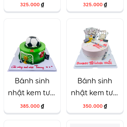
quả địa cầu
sân golf
325.000
₫
325.000
₫
khủng long ô
tô bóng vàng
Bánh sinh
Bánh sinh
nhật kem tươi
nhật kem tươi
sân gôn quả
tài lộc đô la
385.000
₫
350.000
₫
bóng đá áo
chai rượu