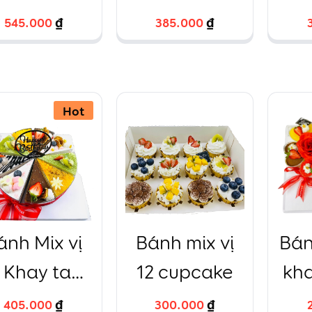
u fondant
oto đỏ mô
quả
545.000
545.000
₫
₫
385.000
385.000
₫
₫
àng 2 tầng
hình
HTBakery
8cm+14cm
Hot
ánh Mix vị
Bánh mix vị
Bán
 Khay tam
12 cupcake
kha
giác Trà
405.000
405.000
₫
₫
300.000
300.000
₫
₫