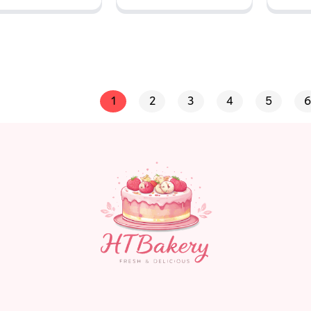
anh, Trứng
ối, Chanh
o, Dâu tây,
1
2
3
4
5
6
 cô la Size
 – Đặc biệt
06