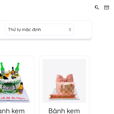
Thứ tự mặc định
ánh kem
Bánh kem