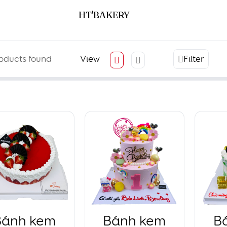
HT'BAKERY
oducts found
View
Filter
Bánh kem
Bánh kem
B