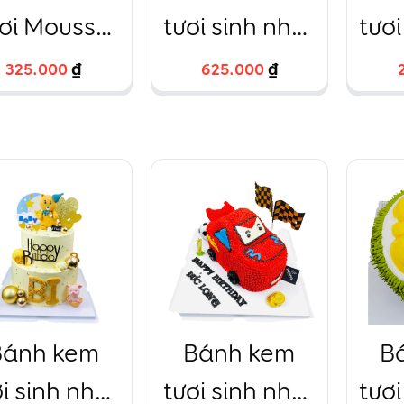
ươi Mousse
tươi sinh nhật
tươi
u tây tròn
2 tầng trâu
c
325.000
325.000
₫
₫
625.000
625.000
₫
₫
16cm – 12
vàng hồng
H
20cm và
15cm – 15
Bánh kem
Bánh kem
B
i sinh nhật
tươi sinh nhật
tươi