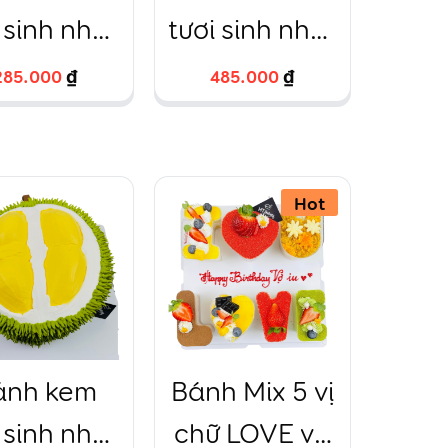
 sinh nhật
tươi sinh nhật
hai bia
chiếc nơ
285.000
285.000
₫
₫
485.000
485.000
₫
₫
TBakery
fondant
16cm
hồng caro –
24
Hot
ánh kem
Bánh Mix 5 vị
 sinh nhật
chữ LOVE và