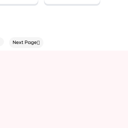
Blueberry,
Dâu tươi)
Next Page