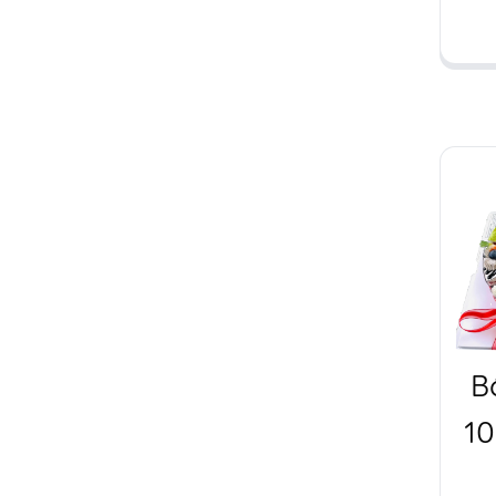
gấ
v
1
B
10