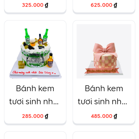
Dâu tây tròn
2 tầng trâu
325.000
₫
625.000
₫
16cm – 12
vàng hồng
20cm và
15cm – 15
Bánh kem
Bánh kem
tươi sinh nhật
tươi sinh nhật
chai bia
chiếc nơ
285.000
₫
485.000
₫
HTBakery
fondant hồng