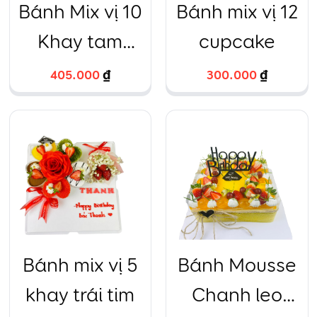
Bánh Mix vị 10
Bánh mix vị 12
Khay tam
cupcake
giác Trà
405.000
₫
300.000
₫
xanh, Trứng
muối, Chanh
leo, Dâu tây,
Sô cô la Size
24 – Đặc biệt
06
Bánh mix vị 5
Bánh Mousse
khay trái tim
Chanh leo