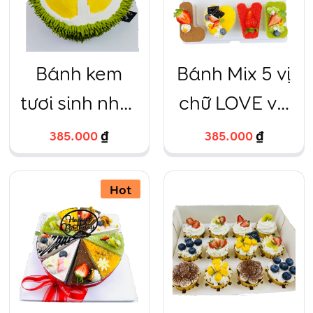
Bánh kem
Bánh Mix 5 vị
tươi sinh nhật
chữ LOVE và
quả sầu riêng
I(love)U Trà
385.000
₫
385.000
₫
Size 20
xanh, Trứng
Hot
muối, Chanh
leo, Dâu tây,
Sô cô la – Đặc
biệt