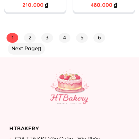
(Kiwi,
210.000
₫
480.000
₫
Blueberry,
Dâu tươi)
1
2
3
4
5
6
Next Page
HTBAKERY
C28-TT6 KĐT Văn Quán - Yên Phúc