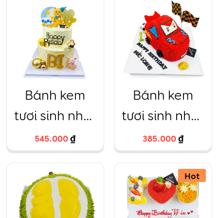
16cm
caro – 24
Bánh kem
Bánh kem
tươi sinh nhật
tươi sinh nhật
gấu fondant
oto đỏ mô
545.000
₫
385.000
₫
vàng 2 tầng
hình
HTBakery
Hot
18cm+14cm