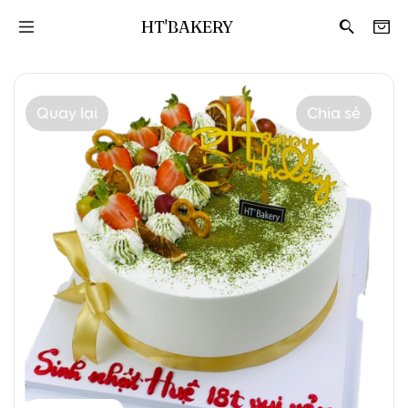
HT'BAKERY
Quay lại
Chia sẻ