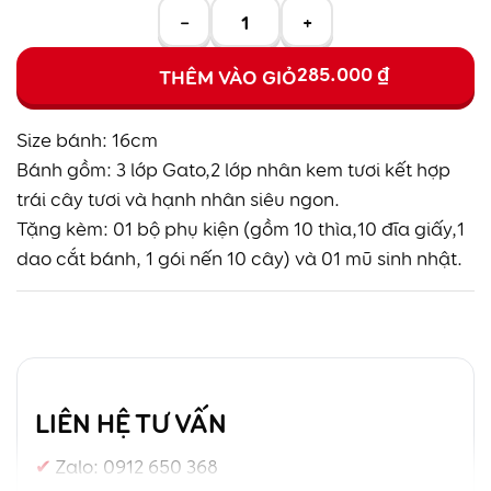
−
+
285.000
₫
THÊM VÀO GIỎ
Size bánh: 16cm
Bánh gồm: 3 lớp Gato,2 lớp nhân kem tươi kết hợp
trái cây tươi và hạnh nhân siêu ngon.
Tặng kèm: 01 bộ phụ kiện (gồm 10 thìa,10 đĩa giấy,1
dao cắt bánh, 1 gói nến 10 cây) và 01 mũ sinh nhật.
LIÊN HỆ TƯ VẤN
Zalo:
0912 650 368