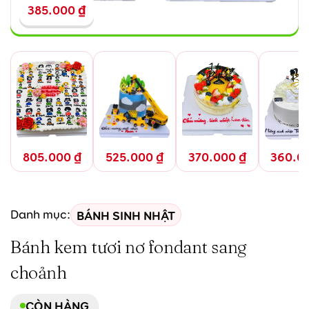
385.000
₫
805.000
₫
525.000
₫
370.000
₫
360.0
BÁNH SINH NHẬT
Danh mục:
Bánh kem tươi nơ fondant sang
choảnh
CÒN HÀNG