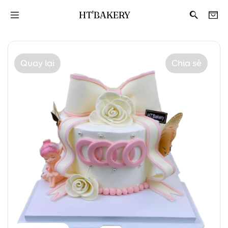
HT'BAKERY
Quay lại
Chia sẻ