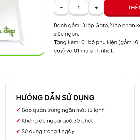
−
+
THÊ
Bánh gồm: 3 lớp Gato,2 lớp nhân k
siêu ngon.
Tặng kèm: 01 bộ phụ kiện (gồm 10 t
cây) và 01 mũ sinh nhật.
HƯỚNG DẪN SỬ DỤNG
Bảo quản trong ngăn mát tủ lạnh
Không để ngoài quá 30 phút
Sử dụng trong 1 ngày