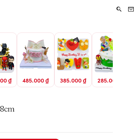
Add to Cart
325.000
₫
000
₫
485.000
₫
385.000
₫
285.000
₫
2
18cm