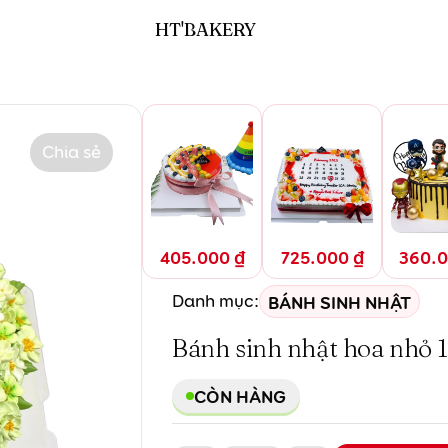
ỏ 18cm
HT'BAKERY
Chia sẻ
405.000
₫
725.000
₫
360.
BÁNH SINH NHẬT
Danh mục:
Bánh sinh nhật hoa nhỏ 
CÒN HÀNG