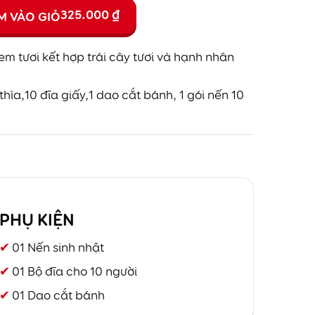
325.000
₫
M VÀO GIỎ
em tươi kết hợp trái cây tươi và hạnh nhân
hìa,10 đĩa giấy,1 dao cắt bánh, 1 gói nến 10
PHỤ KIỆN
01 Nến sinh nhật
01 Bộ đĩa cho 10 người
01 Dao cắt bánh