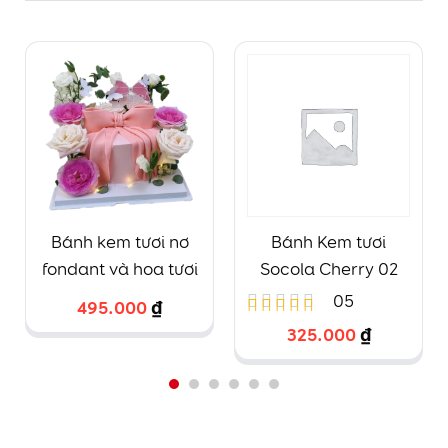
Bánh kem tươi nơ
Bánh Kem tươi
fondant và hoa tươi
Socola Cherry 02
05
495.000
₫
325.000
₫
Được
xếp
hạng
4.60
5 sao