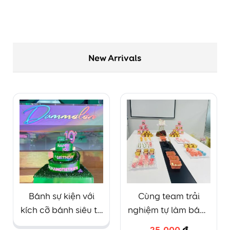
New Arrivals
Bánh sự kiện với
Cùng team trải
kích cỡ bánh siêu to
nghiệm tự làm bánh
khổng lồ
cupcake và decor
25.000
₫